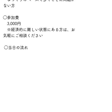
ない方
◯参加費　
　3,000円　
　※経済的に難しい状態にある方は、お
気軽にご相談ください
 ◯当日の流れ
　チェックイン
　セルフ脚マッサージ（ガイド付き）
　歩く瞑想
　対話の時間
　チェックアウト
◯お申し込みはこちらから
https://docs.google.com/forms/d/e/1F
AIpQLSeKJfsmpH6vfMVFRhuvNZ5IDa
4JUhKAsOkVf8IdDRSyJM8M7w/viewf