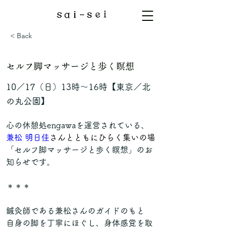
< Back
セルフ脚マッサージと歩く瞑想
10／17（日）13時〜16時【東京／北
の丸公園】
心の休憩処engawaを運営されている、
兼松 明日佳
さんとともにひらく集いの場
「
セルフ脚マッサージと歩く瞑想」
のお
知らせです。
＊＊＊
鍼灸師である兼松さんのガイドのもと
自身の脚を丁寧にほぐし、身体感覚を取